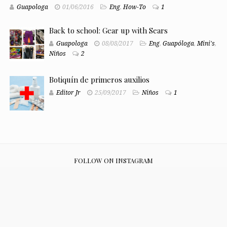
Guapologa
01/06/2016
Eng
,
How-To
1
Back to school: Gear up with Sears
Guapologa
08/08/2017
Eng
,
Guapóloga
,
Mini's
,
Niños
2
Botiquín de primeros auxilios
Editor Jr
25/09/2017
Niños
1
FOLLOW ON INSTAGRAM