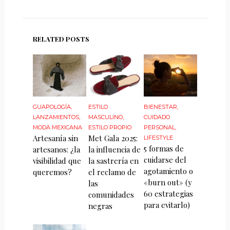
RELATED POSTS
GUAPOLOGÍA
,
ESTILO
BIENESTAR
,
LANZAMIENTOS
,
MASCULINO
,
CUIDADO
MODA MEXICANA
ESTILO PROPIO
PERSONAL
,
Artesanía sin
Met Gala 2025:
LIFESTYLE
5 formas de
artesanos: ¿la
la influencia de
cuidarse del
visibilidad que
la sastrería en
agotamiento o
queremos?
el reclamo de
«burn out» (y
las
60 estrategias
comunidades
para evitarlo)
negras