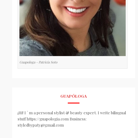
Guapologa - Patricia Soto
GUAPÓLOGA
¡Hi! I ´ m a personal stylist & beauty expert. I write bilingual
stuff https://guapologia.com Business:
styledbypaty@gmail.com