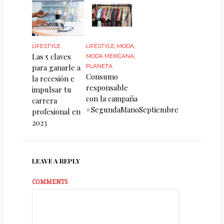
LIFESTYLE
LIFESTYLE
,
MODA
,
Las 5 claves
MODA MEXICANA
,
para ganarle a
PLANETA
Consumo
la recesión e
responsable
impulsar tu
con la campaña
carrera
#SegundaManoSeptiembre
profesional en
2023
LEAVE A REPLY
COMMENTS