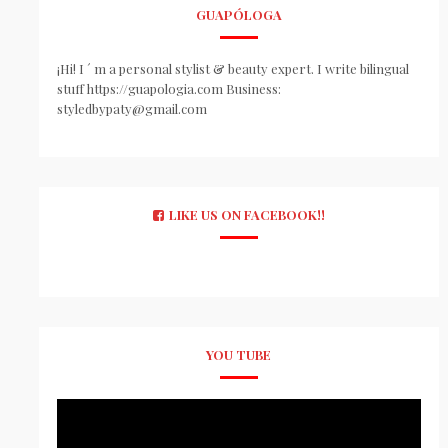
GUAPÓLOGA
¡Hi! I ´ m a personal stylist & beauty expert. I write bilingual
stuff https://guapologia.com Business:
styledbypaty@gmail.com
LIKE US ON FACEBOOK!!
YOU TUBE