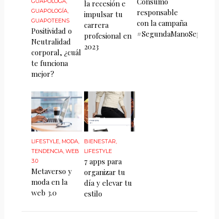
Consumo
GUAPÓLOGA
,
la recesión e
GUAPOLOGÍA
,
responsable
impulsar tu
GUAPOTEENS
con la campaña
carrera
Positividad o
#SegundaManoSeptiem
profesional en
Neutralidad
2023
corporal, ¿cuál
te funciona
mejor?
LIFESTYLE
,
MODA
,
BIENESTAR
,
TENDENCIA
,
WEB
LIFESTYLE
7 apps para
3.0
Metaverso y
organizar tu
moda en la
día y elevar tu
web 3.0
estilo