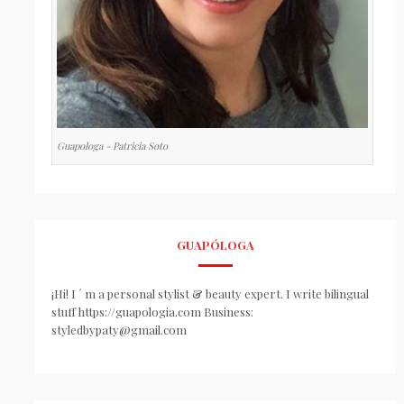
Guapologa - Patricia Soto
GUAPÓLOGA
¡Hi! I ´ m a personal stylist & beauty expert. I write bilingual
stuff https://guapologia.com Business:
styledbypaty@gmail.com