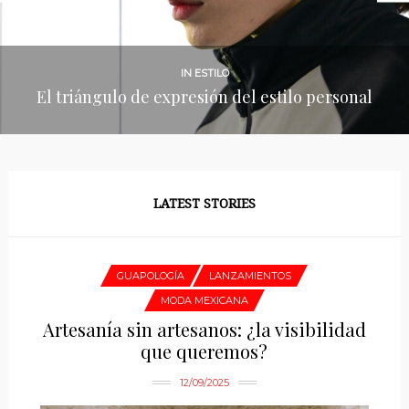
IN BIENESTAR
Positividad o Neutralidad corporal, ¿cuál te
funciona mejor?
LATEST STORIES
GUAPOLOGÍA
LANZAMIENTOS
MODA MEXICANA
Artesanía sin artesanos: ¿la visibilidad
que queremos?
12/09/2025