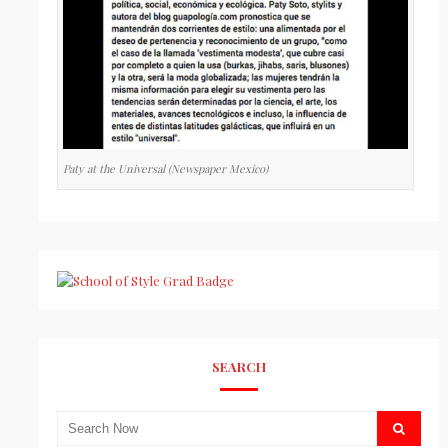
Paty at the Universal (Newspaper Mexico)
SEARCH