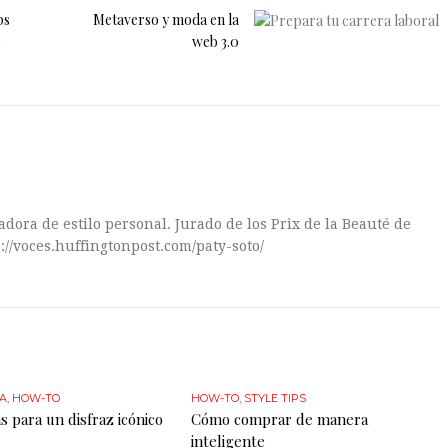
ps
Metaverso y moda en la
web 3.0
dora de estilo personal. Jurado de los Prix de la Beauté de
://voces.huffingtonpost.com/paty-soto/
A
,
HOW-TO
HOW-TO
,
STYLE TIPS
s para un disfraz icónico
Cómo comprar de manera
inteligente