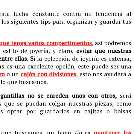
sta lucha constante contra mi tendencia al
los siguientes tips para organizar y guardar tus
 que tenga varios compartimentos
, así podremos
estilo de joyería, y claro,
evitar que nuestras
ntre ellas. S
i la colección de joyería es extensa
,
as es una excelente opción, este puede ser una
ro
o un
cajón con divisiones
, esto nos ayudará a
 lo que buscamos.
rgantillas no se enreden unos con otros,
será
s que se puedan colgar nuestras piezas, como
s optar por guardarlos en cajitas o bolsas
o que buscamos, un buen
tip
es
mantener los