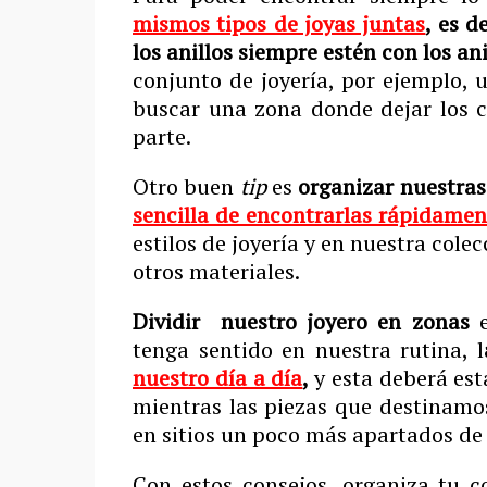
mismos tipos de joyas juntas
, es d
los anillos siempre estén con los anil
conjunto de joyería, por ejemplo, 
buscar una zona donde dejar los c
parte.
Otro buen
tip
es
organizar nuestras
sencilla de encontrarlas rápidamen
estilos de joyería y en nuestra col
otros materiales.
Dividir nuestro joyero en zonas
e
tenga sentido en nuestra rutina, l
nuestro día a día
,
y esta deberá est
mientras las piezas que destinamo
en sitios un poco más apartados de 
Con estos consejos, organiza tu c