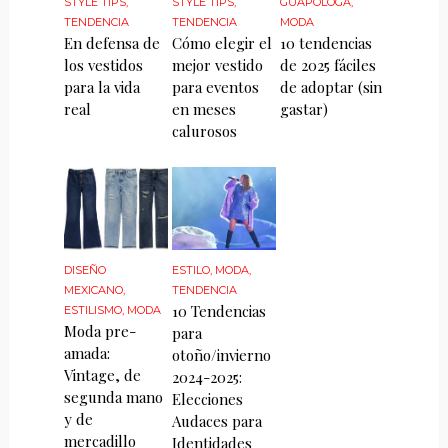
STYLE TIPS
,
STYLE TIPS
,
GUAPÓLOGA
,
TENDENCIA
TENDENCIA
MODA
En defensa de
Cómo elegir el
10 tendencias
los vestidos
mejor vestido
de 2025 fáciles
para la vida
para eventos
de adoptar (sin
real
en meses
gastar)
calurosos
DISEÑO
ESTILO
,
MODA
,
MEXICANO
,
TENDENCIA
10 Tendencias
ESTILISMO
,
MODA
Moda pre-
para
amada:
otoño/invierno
Vintage, de
2024-2025:
segunda mano
Elecciones
y de
Audaces para
mercadillo
Identidades