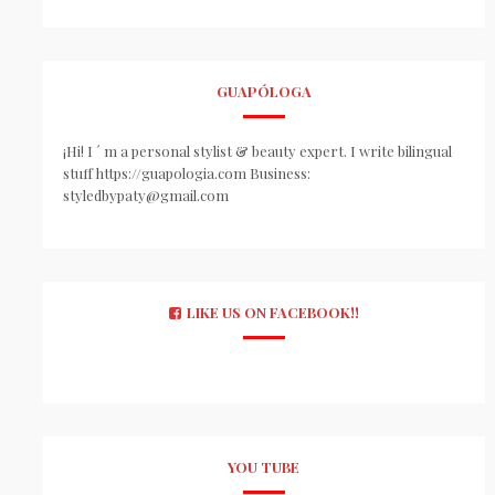
GUAPÓLOGA
¡Hi! I ´ m a personal stylist & beauty expert. I write bilingual
stuff https://guapologia.com Business:
styledbypaty@gmail.com
LIKE US ON FACEBOOK!!
YOU TUBE