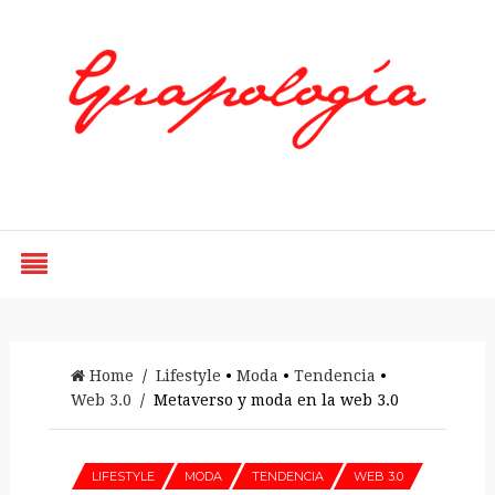
Styled by Paty
Home
/
Lifestyle
•
Moda
•
Tendencia
•
Web 3.0
/ Metaverso y moda en la web 3.0
LIFESTYLE
MODA
TENDENCIA
WEB 3.0