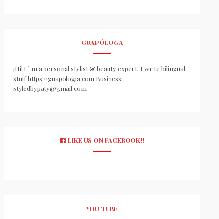
GUAPÓLOGA
¡Hi! I ´ m a personal stylist & beauty expert. I write bilingual
stuff https://guapologia.com Business:
styledbypaty@gmail.com
LIKE US ON FACEBOOK!!
YOU TUBE