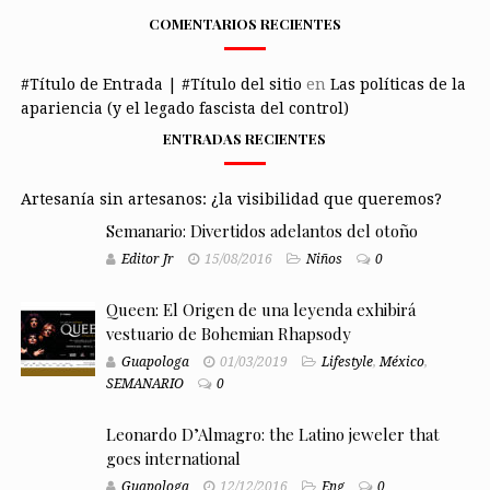
COMENTARIOS RECIENTES
#Título de Entrada | #Título del sitio
en
Las políticas de la
apariencia (y el legado fascista del control)
ENTRADAS RECIENTES
Artesanía sin artesanos: ¿la visibilidad que queremos?
Semanario: Divertidos adelantos del otoño
Editor Jr
15/08/2016
Niños
0
Queen: El Origen de una leyenda exhibirá
vestuario de Bohemian Rhapsody
Guapologa
01/03/2019
Lifestyle
,
México
,
SEMANARIO
0
Leonardo D’Almagro: the Latino jeweler that
goes international
Guapologa
12/12/2016
Eng
0