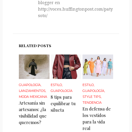
blogger en
http://voces.huffingtonpost.com/paty-
soto/
RELATED POSTS
GUAPOLOGÍA
,
ESTILO
,
ESTILO
,
LANZAMIENTOS
,
GUAPOLOGÍA
GUAPOLOGÍA
,
8 tips para
MODA MEXICANA
STYLE TIPS
,
Artesanía sin
equilibrar tu
TENDENCIA
En defensa de
artesanos: ¿la
silueta
los vestidos
visibilidad que
para la vida
queremos?
real