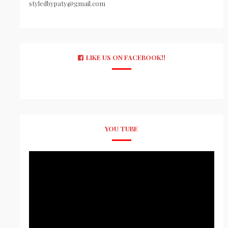
styledbypaty@gmail.com
LIKE US ON FACEBOOK!!
YOU TUBE