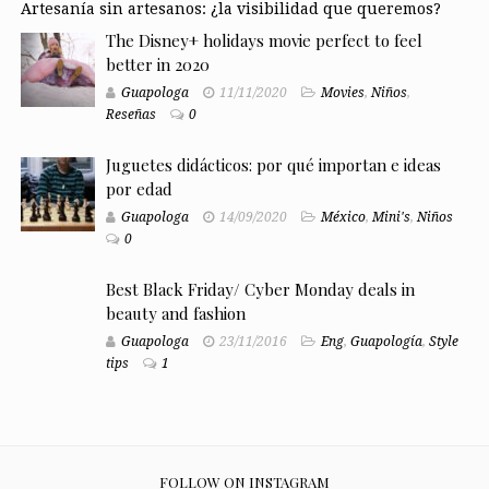
Artesanía sin artesanos: ¿la visibilidad que queremos?
The Disney+ holidays movie perfect to feel
better in 2020
Guapologa
11/11/2020
Movies
,
Niños
,
Reseñas
0
Juguetes didácticos: por qué importan e ideas
por edad
Guapologa
14/09/2020
México
,
Mini's
,
Niños
0
Best Black Friday/ Cyber Monday deals in
beauty and fashion
Guapologa
23/11/2016
Eng
,
Guapología
,
Style
tips
1
FOLLOW ON INSTAGRAM