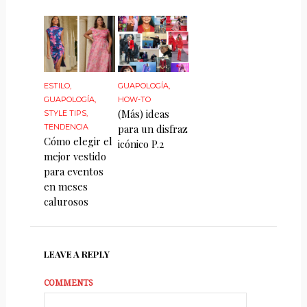
ESTILO
,
GUAPOLOGÍA
,
GUAPOLOGÍA
,
HOW-TO
(Más) ideas
STYLE TIPS
,
TENDENCIA
para un disfraz
Cómo elegir el
icónico P.2
mejor vestido
para eventos
en meses
calurosos
LEAVE A REPLY
COMMENTS