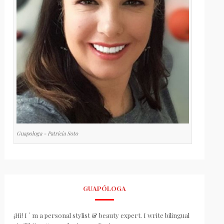
Guapologa - Patricia Soto
GUAPÓLOGA
¡Hi! I ´ m a personal stylist & beauty expert. I write bilingual