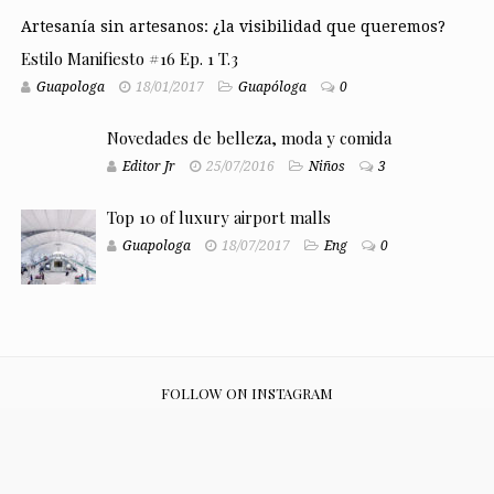
Artesanía sin artesanos: ¿la visibilidad que queremos?
Estilo Manifiesto #16 Ep. 1 T.3
Guapologa
18/01/2017
Guapóloga
0
Novedades de belleza, moda y comida
Editor Jr
25/07/2016
Niños
3
Top 10 of luxury airport malls
Guapologa
18/07/2017
Eng
0
FOLLOW ON INSTAGRAM