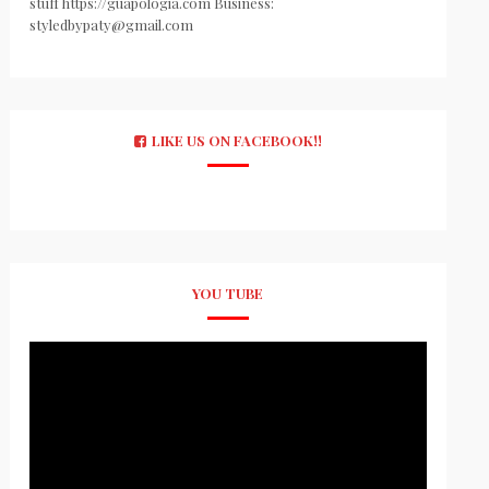
stuff https://guapologia.com Business:
styledbypaty@gmail.com
LIKE US ON FACEBOOK!!
YOU TUBE