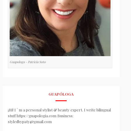
Guapologa - Patricia Soto
GUAPÓLOGA
¡Hi! I ´ m a personal stylist & beauty expert. I write bilingual
stuff https://guapologia.com Business:
styledbypaty@gmail.com