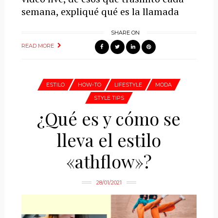
semana, expliqué qué es la llamada
SHARE ON
READ MORE
ESTILO
HOW-TO
LIFESTYLE
MODA
STYLE TIPS
¿Qué es y cómo se
lleva el estilo
«athflow»?
28/01/2021