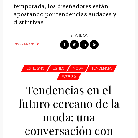
temporada, los diseñadores están
apostando por tendencias audaces y
distintivas
SHARE ON
READ MORE
ESTILISMO
ESTILO
MODA
TENDENCIA
WEB 3.0
Tendencias en el
futuro cercano de la
moda: una
conversación con