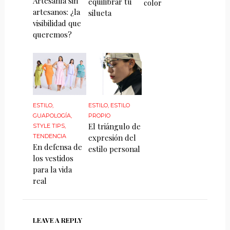
Artesanía sin
equilibrar tu
color
artesanos: ¿la
silueta
visibilidad que
queremos?
ESTILO
,
ESTILO
,
ESTILO
GUAPOLOGÍA
,
PROPIO
El triángulo de
STYLE TIPS
,
TENDENCIA
expresión del
En defensa de
estilo personal
los vestidos
para la vida
real
LEAVE A REPLY