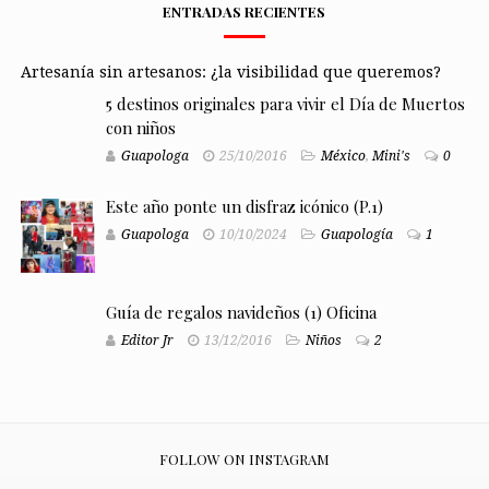
ENTRADAS RECIENTES
Artesanía sin artesanos: ¿la visibilidad que queremos?
5 destinos originales para vivir el Día de Muertos
con niños
Guapologa
25/10/2016
México
,
Mini's
0
Este año ponte un disfraz icónico (P.1)
Guapologa
10/10/2024
Guapología
1
Guía de regalos navideños (1) Oficina
Editor Jr
13/12/2016
Niños
2
FOLLOW ON INSTAGRAM