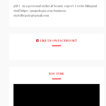
¡Hi! I ´ m a personal stylist & beauty expert. I write bilingual
stuff https://guapologia.com Business:
styledbypaty@gmail.com
LIKE US ON FACEBOOK!!
YOU TUBE