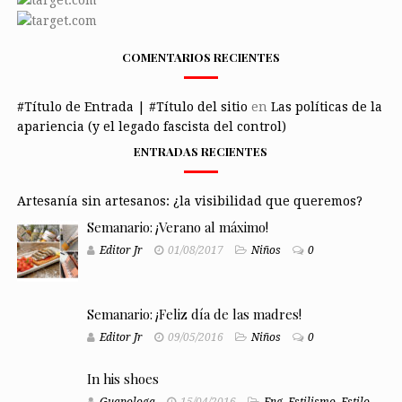
COMENTARIOS RECIENTES
#Título de Entrada | #Título del sitio
en
Las políticas de la
apariencia (y el legado fascista del control)
ENTRADAS RECIENTES
Artesanía sin artesanos: ¿la visibilidad que queremos?
Semanario: ¡Verano al máximo!
Editor Jr
01/08/2017
Niños
0
Semanario: ¡Feliz día de las madres!
Editor Jr
09/05/2016
Niños
0
In his shoes
Guapologa
15/04/2016
Eng
,
Estilismo
,
Estilo