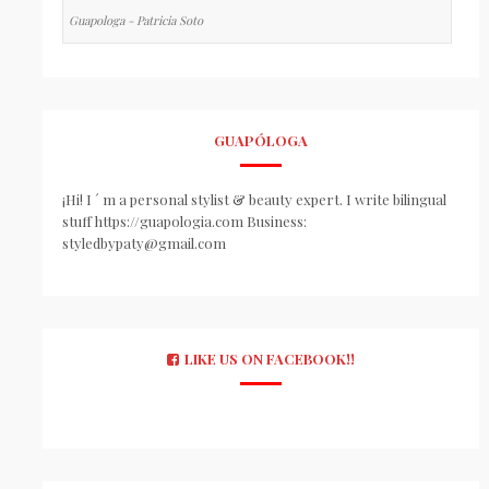
Guapologa - Patricia Soto
GUAPÓLOGA
¡Hi! I ´ m a personal stylist & beauty expert. I write bilingual
stuff https://guapologia.com Business:
styledbypaty@gmail.com
LIKE US ON FACEBOOK!!