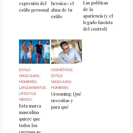
Las políticas
expresión del
heroica»: el
de la
estilo personal
alma de tu
apariencia (y el
estilo
legado fascista
del control)
ESTILO
COSMÉTICOS
,
MASCULINO
,
ESTILO
HOMBRES
,
MASCULINO
,
LANZAMIENTOS
,
HOMBRES
Grooming: Qué
LIFESTYLE
,
MÉXICO
necesitas y
Esta marca
para qué
masculina
quiere que
todos los
cuerpos se