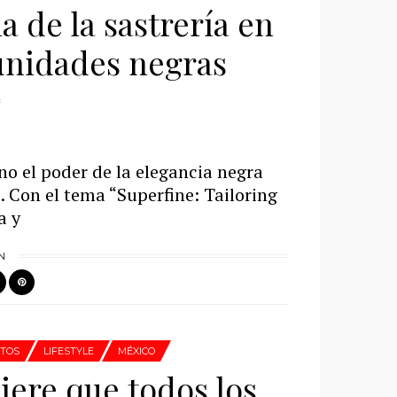
a de la sastrería en
unidades negras
ino el poder de la elegancia negra
. Con el tema “Superfine: Tailoring
a y
N
TOS
LIFESTYLE
MÉXICO
iere que todos los