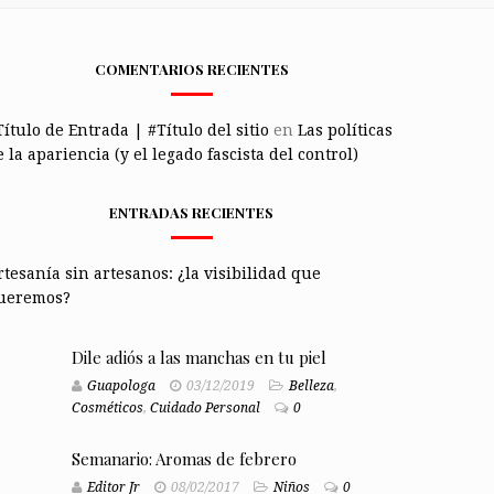
COMENTARIOS RECIENTES
Título de Entrada | #Título del sitio
en
Las políticas
 la apariencia (y el legado fascista del control)
ENTRADAS RECIENTES
rtesanía sin artesanos: ¿la visibilidad que
ueremos?
Dile adiós a las manchas en tu piel
Guapologa
03/12/2019
Belleza
,
Cosméticos
,
Cuidado Personal
0
Semanario: Aromas de febrero
Editor Jr
08/02/2017
Niños
0