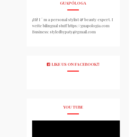
GUAPÓLOGA
¡Hi! I ´ m a personal stylist & beauty expert. I
write bilingual stuff https://guapologia.com
Business: styledbypaty@gmail.com
LIKE US ON FACEBOOK!!
YOU TUBE