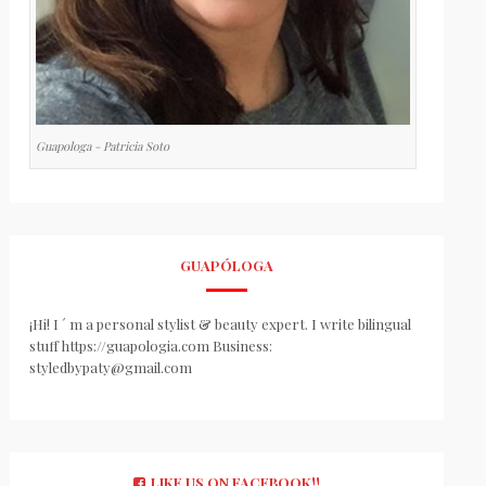
Guapologa - Patricia Soto
GUAPÓLOGA
¡Hi! I ´ m a personal stylist & beauty expert. I write bilingual
stuff https://guapologia.com Business:
styledbypaty@gmail.com
LIKE US ON FACEBOOK!!