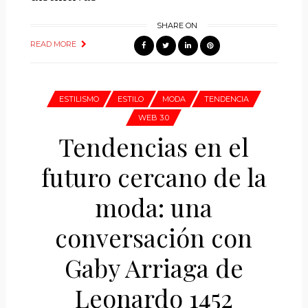
SHARE ON
READ MORE
ESTILISMO
ESTILO
MODA
TENDENCIA
WEB 3.0
Tendencias en el
futuro cercano de la
moda: una
conversación con
Gaby Arriaga de
Leonardo 1452