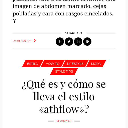
imagen de abdomen marcado, cejas
pobladas y cara con rasgos cincelados.
Y
SHARE ON
READ MORE
ESTILO
HOW-TO
LIFESTYLE
MODA
STYLE TIPS
¿Qué es y cómo se
lleva el estilo
«athflow»?
28/01/2021