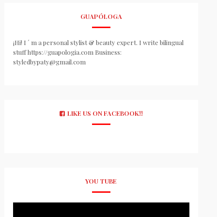
GUAPÓLOGA
¡Hi! I ´ m a personal stylist & beauty expert. I write bilingual
stuff https://guapologia.com Business:
styledbypaty@gmail.com
LIKE US ON FACEBOOK!!
YOU TUBE