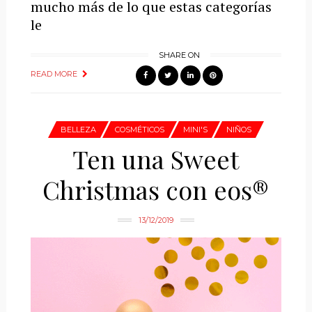
mucho más de lo que estas categorías
le
SHARE ON
READ MORE
BELLEZA
COSMÉTICOS
MINI'S
NIÑOS
Ten una Sweet
Christmas con eos®
13/12/2019