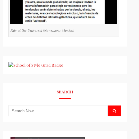
Paty at the Universal (Newspaper Mexico)
SEARCH