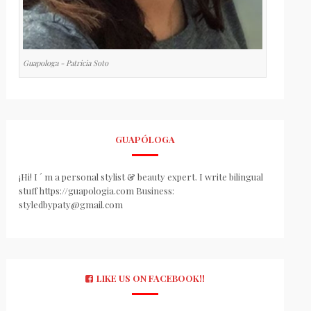
Guapologa - Patricia Soto
GUAPÓLOGA
¡Hi! I ´ m a personal stylist & beauty expert. I write bilingual
stuff https://guapologia.com Business:
styledbypaty@gmail.com
LIKE US ON FACEBOOK!!