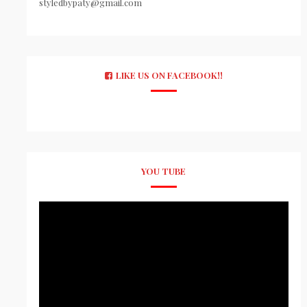
styledbypaty@gmail.com
LIKE US ON FACEBOOK!!
YOU TUBE