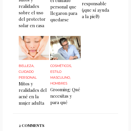
el cuidado
responsable
realidades
personal que
(¡que sí ayuda
sobre el uso
llegaron para
a la piel!)
del protector
quedarse
solar en casa
BELLEZA
,
COSMÉTICOS
,
CUIDADO
ESTILO
PERSONAL
MASCULINO
,
Mitos y
HOMBRES
Grooming: Qué
realidades del
necesitas y
acné en la
para qué
mujer adulta
2 COMMENTS