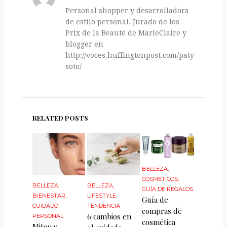
Personal shopper y desarrolladora
de estilo personal. Jurado de los
Prix de la Beauté de MarieClaire y
blogger en
http://voces.huffingtonpost.com/paty-
soto/
RELATED POSTS
BELLEZA
,
COSMÉTICOS
,
BELLEZA
,
BELLEZA
,
GUÍA DE REGALOS
BIENESTAR
,
LIFESTYLE
,
Guía de
CUIDADO
TENDENCIA
compras de
6 cambios en
PERSONAL
cosmética
Mitos y