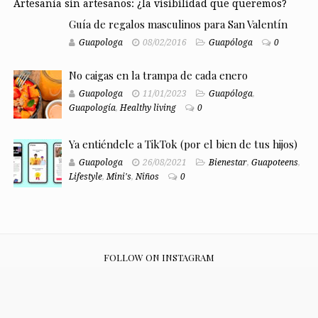
Artesanía sin artesanos: ¿la visibilidad que queremos?
Guía de regalos masculinos para San Valentín
Guapologa
08/02/2016
Guapóloga
0
No caigas en la trampa de cada enero
Guapologa
11/01/2023
Guapóloga
,
Guapología
,
Healthy living
0
Ya entiéndele a TikTok (por el bien de tus hijos)
Guapologa
26/08/2021
Bienestar
,
Guapoteens
,
Lifestyle
,
Mini's
,
Niños
0
FOLLOW ON INSTAGRAM