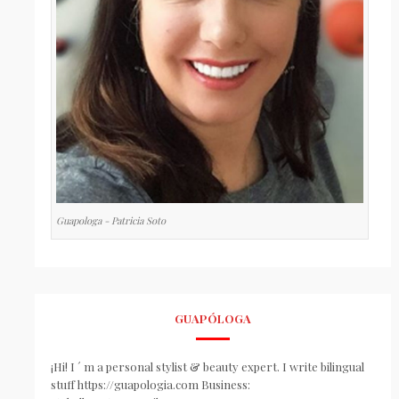
Guapologa - Patricia Soto
GUAPÓLOGA
¡Hi! I ´ m a personal stylist & beauty expert. I write bilingual
stuff https://guapologia.com Business: