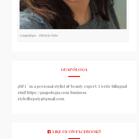
Guapologa - Patricia Soto
GUAPÓLOGA
¡Hi! I ´ m a personal stylist & beauty expert. I write bilingual
stuff https://guapologia.com Business:
styledbypaty@gmail.com
LIKE US ON FACEBOOK!!