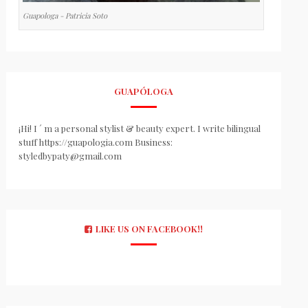
Guapologa - Patricia Soto
GUAPÓLOGA
¡Hi! I ´ m a personal stylist & beauty expert. I write bilingual
stuff https://guapologia.com Business:
styledbypaty@gmail.com
LIKE US ON FACEBOOK!!