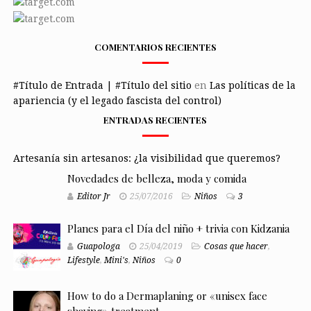
COMENTARIOS RECIENTES
#Título de Entrada | #Título del sitio
en
Las políticas de la
apariencia (y el legado fascista del control)
ENTRADAS RECIENTES
Artesanía sin artesanos: ¿la visibilidad que queremos?
Novedades de belleza, moda y comida
Editor Jr
25/07/2016
Niños
3
Planes para el Día del niño + trivia con Kidzania
Guapologa
25/04/2019
Cosas que hacer
,
Lifestyle
,
Mini's
,
Niños
0
How to do a Dermaplaning or «unisex face
shaving» treatment