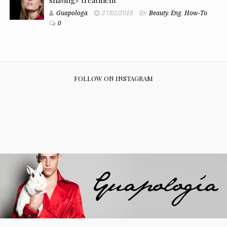
Guapologa
27/02/2018
Beauty
,
Eng
,
How-To
0
FOLLOW ON INSTAGRAM