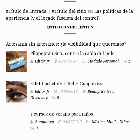
#Título de Entrada | #Título del sitio
en
Las políticas de la
apariencia (y el legado fascista del control)
ENTRADAS RECIENTES
Artesanía sin artesanos: ¿la visibilidad que queremos?
Pilopeptan Seb, contra la caída del pelo
Editor Jr
11/07/2017
Cuidado Personal
1
Effet Parfait de L´Bel + Guapotrivia
Editor Jr
06/04/2018
Beauty
,
Belleza
,
Giveaway
0
7 cursos de verano para niños
Guapologa
04/07/2017
México
,
Mini's
,
Niños
0