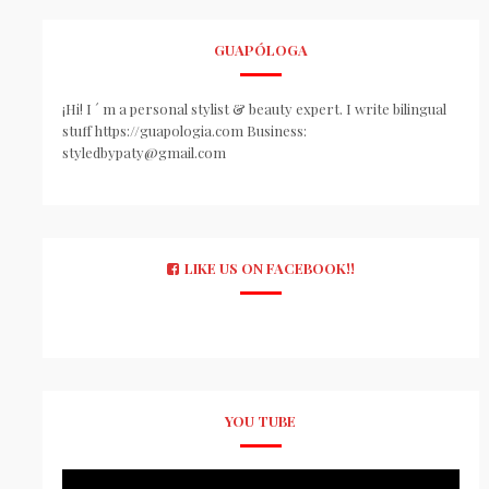
GUAPÓLOGA
¡Hi! I ´ m a personal stylist & beauty expert. I write bilingual
stuff https://guapologia.com Business:
styledbypaty@gmail.com
LIKE US ON FACEBOOK!!
YOU TUBE