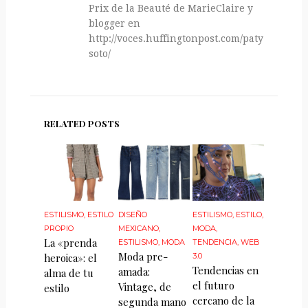
Prix de la Beauté de MarieClaire y
blogger en
http://voces.huffingtonpost.com/paty-
soto/
RELATED POSTS
ESTILISMO
,
ESTILO
DISEÑO
ESTILISMO
,
ESTILO
,
PROPIO
MEXICANO
,
MODA
,
La «prenda
ESTILISMO
,
MODA
TENDENCIA
,
WEB
Moda pre-
heroica»: el
3.0
Tendencias en
amada:
alma de tu
el futuro
Vintage, de
estilo
cercano de la
segunda mano