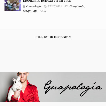
Moona.mx: Belleza en un click
Guapologa
13/02/2015
Guapóloga
,
Maquillaje
0
FOLLOW ON INSTAGRAM