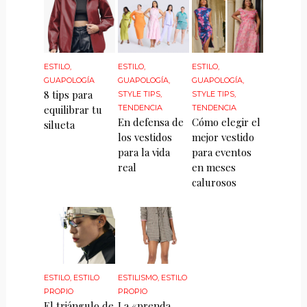
ESTILO
,
ESTILO
,
ESTILO
,
GUAPOLOGÍA
GUAPOLOGÍA
,
GUAPOLOGÍA
,
8 tips para
STYLE TIPS
,
STYLE TIPS
,
equilibrar tu
TENDENCIA
TENDENCIA
En defensa de
Cómo elegir el
silueta
los vestidos
mejor vestido
para la vida
para eventos
real
en meses
calurosos
ESTILO
,
ESTILO
ESTILISMO
,
ESTILO
PROPIO
PROPIO
El triángulo de
La «prenda