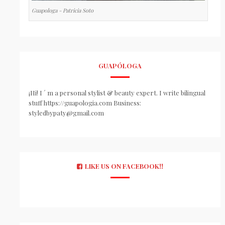
Guapologa - Patricia Soto
GUAPÓLOGA
¡Hi! I ´ m a personal stylist & beauty expert. I write bilingual
stuff https://guapologia.com Business:
styledbypaty@gmail.com
LIKE US ON FACEBOOK!!