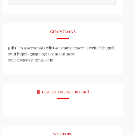
GUAPÓLOGA
¡Hi! I ´ m a personal stylist & beauty expert. I write bilingual
stuff https://guapologia.com Business:
styledbypaty@gmail.com
LIKE US ON FACEBOOK!!
YOU TUBE