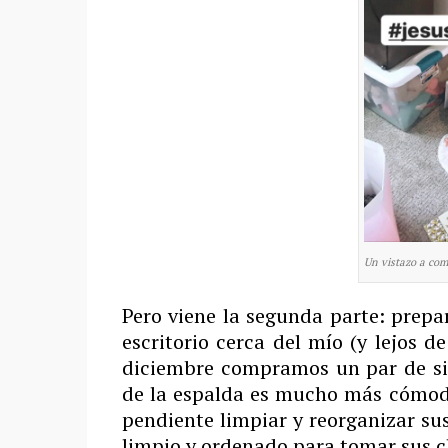
Un vistazo a co
Pero viene la segunda parte: prepar
escritorio cerca del mío (y lejos 
diciembre compramos un par de sill
de la espalda es mucho más cómodo 
pendiente limpiar y reorganizar su
limpio y ordenado para tomar sus cl