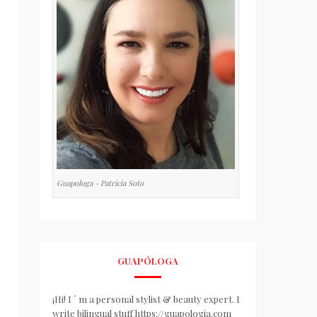
Guapologa - Patricia Soto
GUAPÓLOGA
¡Hi! I ´ m a personal stylist & beauty expert. I
write bilingual stuff https://guapologia.com