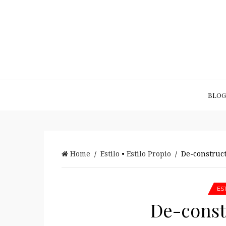
BLOG
Home
/
Estilo
•
Estilo Propio
/ De-constructi
ES
De-constr