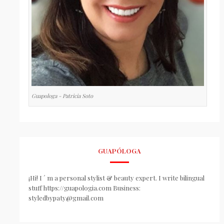
Guapologa - Patricia Soto
GUAPÓLOGA
¡Hi! I ´ m a personal stylist & beauty expert. I write bilingual
stuff https://guapologia.com Business:
styledbypaty@gmail.com