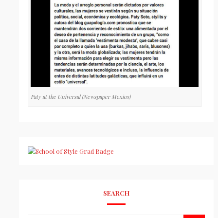
Paty at the Universal (Newspaper Mexico)
SEARCH