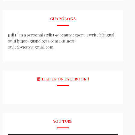
GUAPÓLOGA
¡Hi! I ´ m a personal stylist & beauty expert. I write bilingual
stuff https://guapologia.com Business:
styledbypaty@gmail.com
LIKE US ON FACEBOOK!!
YOU TUBE