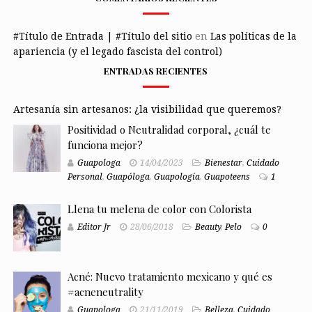
#Título de Entrada | #Título del sitio
en
Las políticas de la
apariencia (y el legado fascista del control)
ENTRADAS RECIENTES
Artesanía sin artesanos: ¿la visibilidad que queremos?
Positividad o Neutralidad corporal, ¿cuál te
funciona mejor?
Guapologa
14/04/2023
Bienestar
,
Cuidado
Personal
,
Guapóloga
,
Guapología
,
Guapoteens
1
Llena tu melena de color con Colorista
Editor Jr
28/06/2018
Beauty
,
Pelo
0
Acné: Nuevo tratamiento mexicano y qué es
#acneneutrality
Guapologa
21/11/2019
Belleza
,
Cuidado