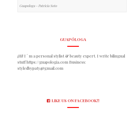
Guapologa - Patricia Soto
GUAPÓLOGA
¡Hi! I ´ m a personal stylist & beauty expert. I write bilingual
stuff https://guapologia.com Business:
styledbypaty@gmail.com
LIKE US ON FACEBOOK!!