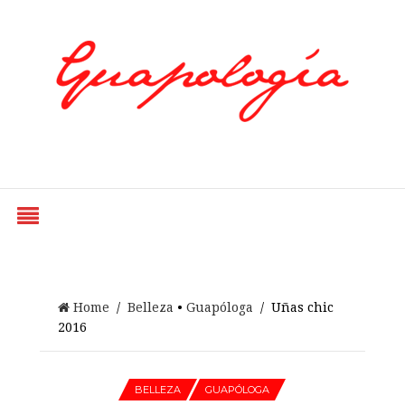
Styled by Paty
Home
/
Belleza
•
Guapóloga
/ Uñas chic
2016
BELLEZA
GUAPÓLOGA