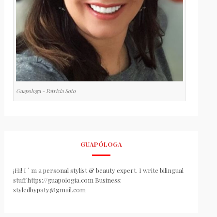
Guapologa - Patricia Soto
GUAPÓLOGA
¡Hi! I ´ m a personal stylist & beauty expert. I write bilingual
stuff https://guapologia.com Business:
styledbypaty@gmail.com