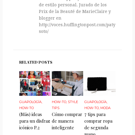
de estilo personal. Jurado de los
Prix de la Beauté de MarieClaire y
blogger en
http://voces.huffingtonpost.com/paty-
soto/
RELATED POSTS
GUAPOLOGÍA
,
HOW-TO
,
STYLE
GUAPOLOGÍA
,
HOW-TO
TIPS
HOW-TO
,
MODA
(Más) ideas
Cómo comprar
7 tips para
para un disfraz
de manera
comprar ropa
icónico P.2
inteligente
de segunda
mano