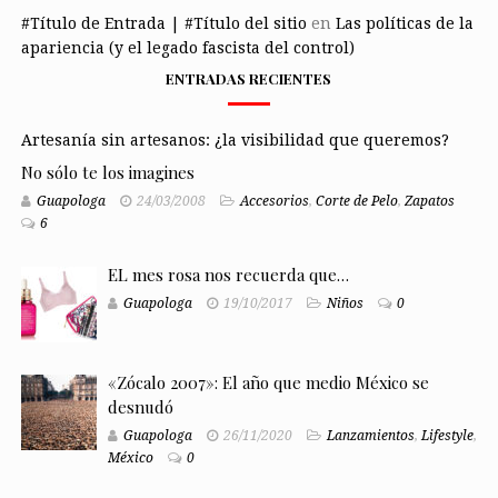
#Título de Entrada | #Título del sitio
en
Las políticas de la
apariencia (y el legado fascista del control)
ENTRADAS RECIENTES
Artesanía sin artesanos: ¿la visibilidad que queremos?
No sólo te los imagines
Guapologa
24/03/2008
Accesorios
,
Corte de Pelo
,
Zapatos
6
EL mes rosa nos recuerda que…
Guapologa
19/10/2017
Niños
0
«Zócalo 2007»: El año que medio México se
desnudó
Guapologa
26/11/2020
Lanzamientos
,
Lifestyle
,
México
0