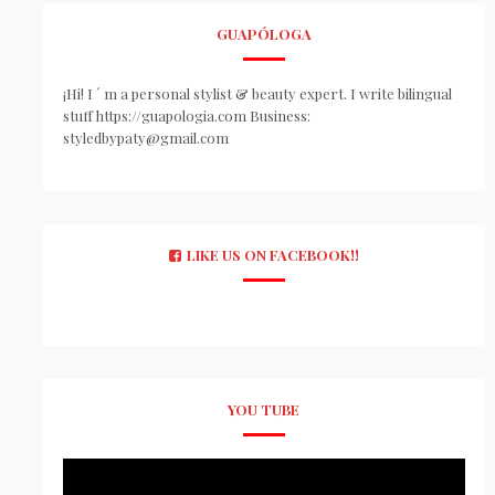
GUAPÓLOGA
¡Hi! I ´ m a personal stylist & beauty expert. I write bilingual
stuff https://guapologia.com Business:
styledbypaty@gmail.com
LIKE US ON FACEBOOK!!
YOU TUBE