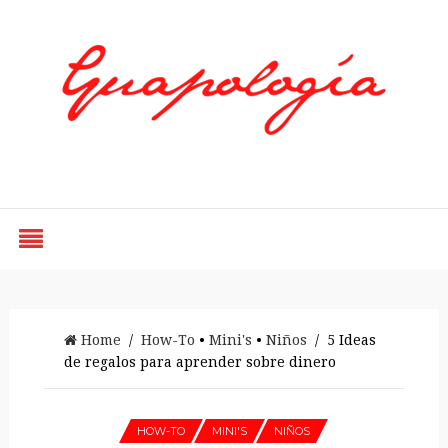
Styled by Paty
Home
/
How-To
•
Mini's
•
Niños
/ 5 Ideas
de regalos para aprender sobre dinero
HOW-TO
MINI'S
NIÑOS