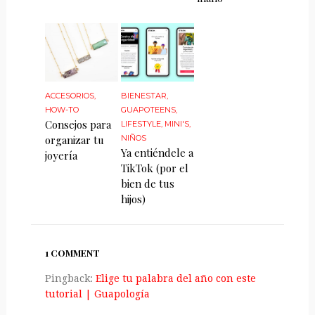
ACCESORIOS
,
BIENESTAR
,
HOW-TO
GUAPOTEENS
,
Consejos para
LIFESTYLE
,
MINI'S
,
organizar tu
NIÑOS
Ya entiéndele a
joyería
TikTok (por el
bien de tus
hijos)
1 COMMENT
Pingback:
Elige tu palabra del año con este
tutorial | Guapologí­a