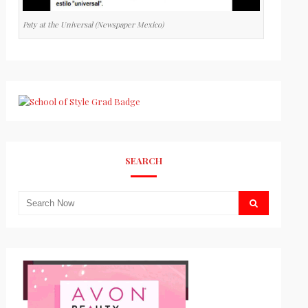
Paty at the Universal (Newspaper Mexico)
SEARCH