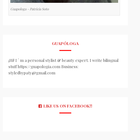
Guapologa - Patricia Soto
GUAPÓLOGA
¡Hi! I ´ m a personal stylist & beauty expert. I write bilingual
stuff https://guapologia.com Business:
styledbypaty@gmail.com
LIKE US ON FACEBOOK!!