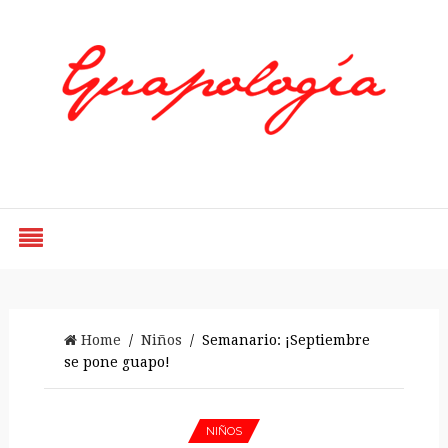
Styled by Paty
Home
/
Niños
/ Semanario: ¡Septiembre
se pone guapo!
NIÑOS