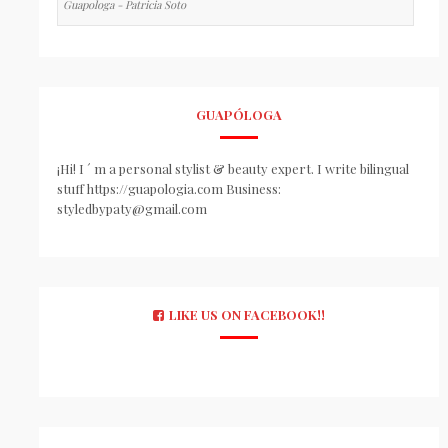
Guapologa - Patricia Soto
GUAPÓLOGA
¡Hi! I ´ m a personal stylist & beauty expert. I write bilingual
stuff https://guapologia.com Business:
styledbypaty@gmail.com
LIKE US ON FACEBOOK!!