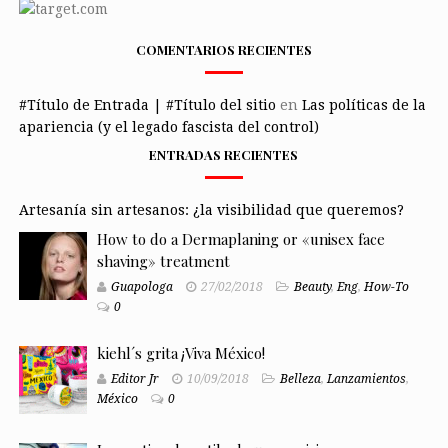
COMENTARIOS RECIENTES
#Título de Entrada | #Título del sitio
en
Las políticas de la
apariencia (y el legado fascista del control)
ENTRADAS RECIENTES
Artesanía sin artesanos: ¿la visibilidad que queremos?
How to do a Dermaplaning or «unisex face
shaving» treatment
Guapologa
27/02/2018
Beauty
,
Eng
,
How-To
0
kiehl´s grita ¡Viva México!
Editor Jr
10/09/2018
Belleza
,
Lanzamientos
,
México
0