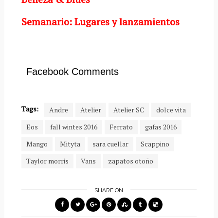
Semanario: Lugares y lanzamientos
Facebook Comments
Tags:
Andre
Atelier
Atelier SC
dolce vita
Eos
fall wintes 2016
Ferrato
gafas 2016
Mango
Mityta
sara cuellar
Scappino
Taylor morris
Vans
zapatos otoño
SHARE ON