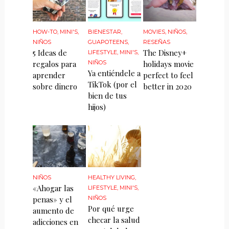
HOW-TO
,
MINI'S
,
BIENESTAR
,
MOVIES
,
NIÑOS
,
NIÑOS
GUAPOTEENS
,
RESEÑAS
5 Ideas de
The Disney+
LIFESTYLE
,
MINI'S
,
regalos para
NIÑOS
holidays movie
Ya entiéndele a
aprender
perfect to feel
TikTok (por el
sobre dinero
better in 2020
bien de tus
hijos)
NIÑOS
HEALTHY LIVING
,
«Ahogar las
LIFESTYLE
,
MINI'S
,
penas» y el
NIÑOS
Por qué urge
aumento de
checar la salud
adicciones en