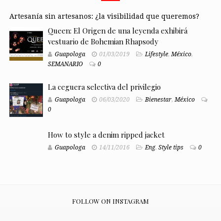
Artesanía sin artesanos: ¿la visibilidad que queremos?
Queen: El Origen de una leyenda exhibirá
vestuario de Bohemian Rhapsody
Guapologa
01/03/2019
Lifestyle
,
México
,
SEMANARIO
0
La ceguera selectiva del privilegio
Guapologa
06/03/2020
Bienestar
,
México
0
How to style a denim ripped jacket
Guapologa
14/11/2016
Eng
,
Style tips
0
FOLLOW ON INSTAGRAM