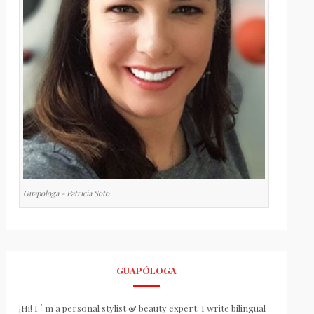
Guapologa - Patricia Soto
GUAPÓLOGA
¡Hi! I ´ m a personal stylist & beauty expert. I write bilingual