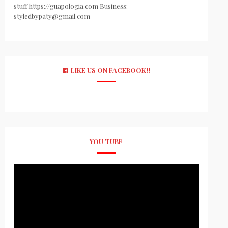
stuff https://guapologia.com Business:
styledbypaty@gmail.com
LIKE US ON FACEBOOK!!
YOU TUBE