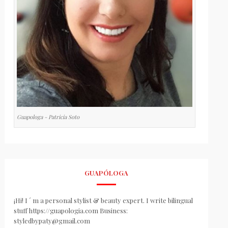
Guapologa - Patricia Soto
GUAPÓLOGA
¡Hi! I ´ m a personal stylist & beauty expert. I write bilingual
stuff https://guapologia.com Business:
styledbypaty@gmail.com