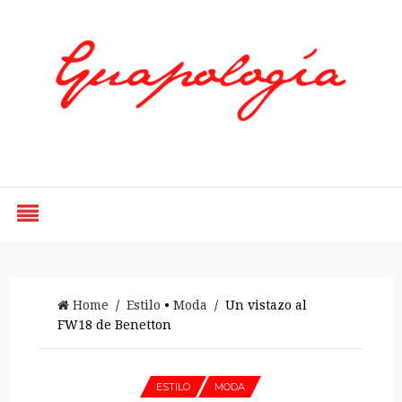
Styled by Paty
Home
/
Estilo
•
Moda
/ Un vistazo al
FW18 de Benetton
ESTILO
MODA