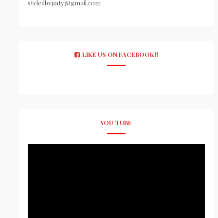
styledbypaty@gmail.com
LIKE US ON FACEBOOK!!
YOU TUBE