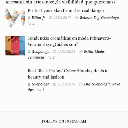
Artesanía sin artesanos: ¿la visibilidad que queremos?
Protect your skin from this real danger
Editor Jr
05/04/2017
Belleza
,
Eng
,
Guapóloga
5
Tendencias cromáticas en moda Primavera-
Verano 2023: ¿Cuáles son?
Guapologa
02/02/2023
Estilo
,
Moda
,
Tendencia
0
Best Black Friday/ Cyber Monday deals in
beauty and fashion
Guapologa
23/11/2016
Eng
,
Guapología
,
Style
tips
1
FOLLOW ON INSTAGRAM