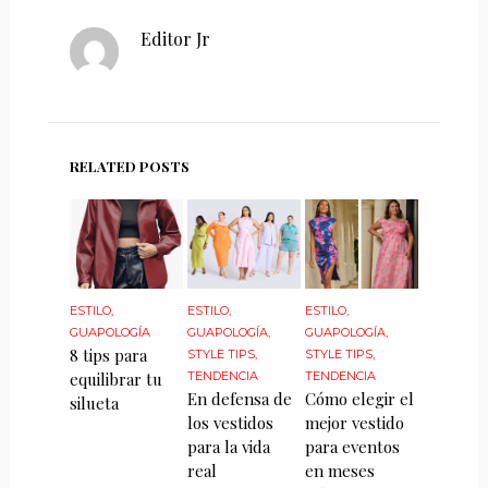
Editor Jr
RELATED POSTS
ESTILO
,
ESTILO
,
ESTILO
,
GUAPOLOGÍA
GUAPOLOGÍA
,
GUAPOLOGÍA
,
8 tips para
STYLE TIPS
,
STYLE TIPS
,
equilibrar tu
TENDENCIA
TENDENCIA
En defensa de
Cómo elegir el
silueta
los vestidos
mejor vestido
para la vida
para eventos
real
en meses