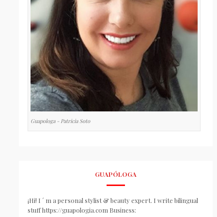
Guapologa - Patricia Soto
GUAPÓLOGA
¡Hi! I ´ m a personal stylist & beauty expert. I write bilingual
stuff https://guapologia.com Business: