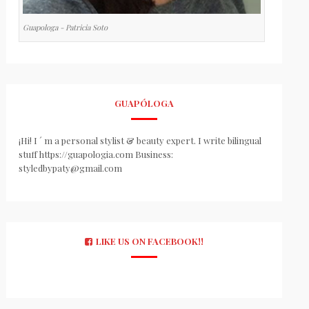
Guapologa - Patricia Soto
GUAPÓLOGA
¡Hi! I ´ m a personal stylist & beauty expert. I write bilingual
stuff https://guapologia.com Business:
styledbypaty@gmail.com
LIKE US ON FACEBOOK!!