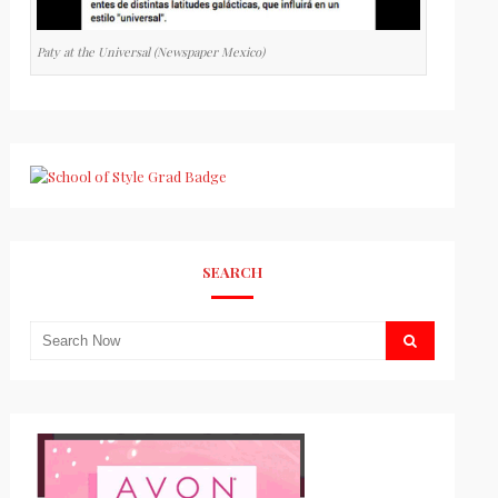
Paty at the Universal (Newspaper Mexico)
SEARCH