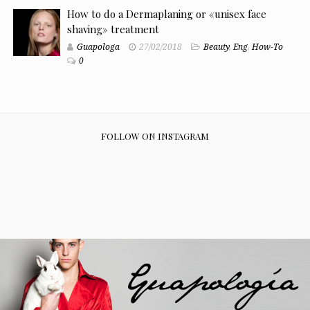
How to do a Dermaplaning or «unisex face
shaving» treatment
Guapologa
27/02/2018
Beauty
,
Eng
,
How-To
0
FOLLOW ON INSTAGRAM