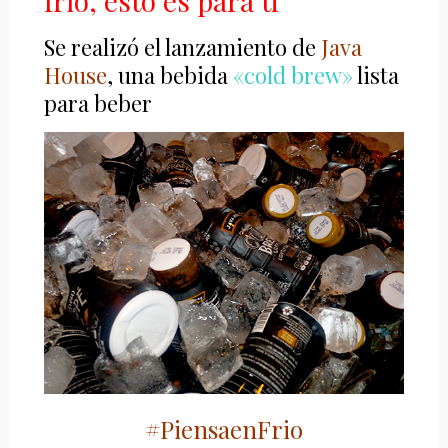
frío, esto es para ti
Se realizó el lanzamiento de
Java
House
, una bebida
«cold brew»
lista
para beber
#PiensaenFrio