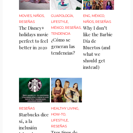
MOVIES
,
NIÑOS
,
GUAPOLOGÍA
,
ENG
,
MÉXICO
,
RESEÑAS
LIFESTYLE
,
NIÑOS
,
RESEÑAS
The Disney+
Why I don’t
MÉXICO
,
RESEÑAS
,
holidays movie
TENDENCIA
like the Barbie
¿Cómo se
perfect to feel
Día de
generan las
better in 2020
Muertos (and
tendencias?
what we
should get
instead)
RESEÑAS
HEALTHY LIVING
,
Starbucks dice
HOW-TO
,
sí, a la
LIFESTYLE
,
RESEÑAS
inclusión
Tres tipos de