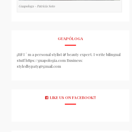
Guapologa - Patricia Soto
GUAPÓLOGA
¡Hi! I ´ m a personal stylist & beauty expert. I write bilingual
stuff https://guapologia.com Business:
styledbypaty@gmail.com
LIKE US ON FACEBOOK!!