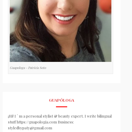
Guapologa - Patricia Soto
GUAPÓLOGA
¡Hi! I ´ m a personal stylist & beauty expert. I write bilingual
stuff https://guapologia.com Business:
styledbypaty@gmail.com