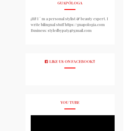
GUAPÓLOGA
¡Hi! I ´ m a personal stylist & beauty expert. I
write bilingual stuff https://guapologia.com
Business: styledbypaty@gmail.com
LIKE US ON FACEBOOK!!
YOU TUBE