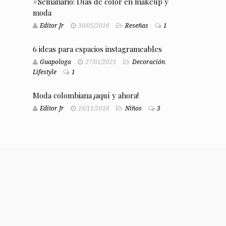
#Semanario: Días de color en makeup y
moda
Editor Jr
30/05/2016
Reseñas
1
6 ideas para espacios instagrameables
Guapologa
27/01/2021
Decoración
,
Lifestyle
1
Moda colombiana ¡aquí y ahora!
Editor Jr
16/11/2016
Niños
3