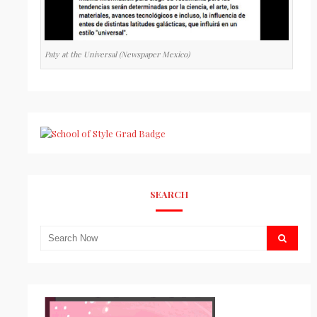
Paty at the Universal (Newspaper Mexico)
SEARCH