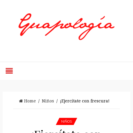
Styled by Paty
Home
/
Niños
/ ¡Ejercítate con frescura!
NIÑOS