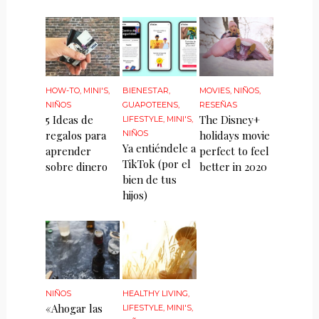
HOW-TO
,
MINI'S
,
BIENESTAR
,
MOVIES
,
NIÑOS
,
NIÑOS
GUAPOTEENS
,
RESEÑAS
5 Ideas de
The Disney+
LIFESTYLE
,
MINI'S
,
regalos para
NIÑOS
holidays movie
Ya entiéndele a
aprender
perfect to feel
TikTok (por el
sobre dinero
better in 2020
bien de tus
hijos)
NIÑOS
HEALTHY LIVING
,
«Ahogar las
LIFESTYLE
,
MINI'S
,