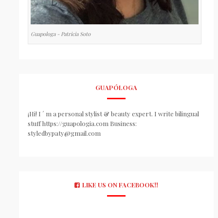
Guapologa - Patricia Soto
GUAPÓLOGA
¡Hi! I ´ m a personal stylist & beauty expert. I write bilingual
stuff https://guapologia.com Business:
styledbypaty@gmail.com
LIKE US ON FACEBOOK!!