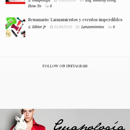
Guapologa
13/02/2018
Eng
,
Healthy living
,
How-To
0
Semanario: Lanzamientos y eventos imperdibles
Editor Jr
01/06/2018
Lanzamientos
0
FOLLOW ON INSTAGRAM