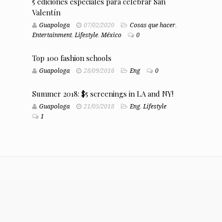
5 ediciones especiales para celebrar San
Valentín
Guapologa
07/02/2020
Cosas que hacer
,
Entertainment
,
Lifestyle
,
México
0
Top 100 fashion schools
Guapologa
28/09/2016
Eng
0
Summer 2018: $5 screenings in LA and NY!
Guapologa
21/05/2018
Eng
,
Lifestyle
1