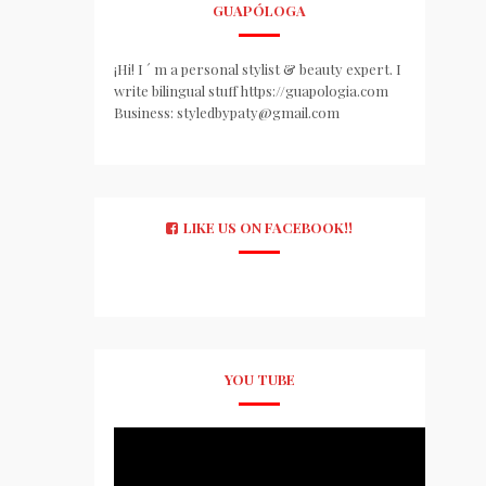
GUAPÓLOGA
¡Hi! I ´ m a personal stylist & beauty expert. I
write bilingual stuff https://guapologia.com
Business: styledbypaty@gmail.com
LIKE US ON FACEBOOK!!
YOU TUBE