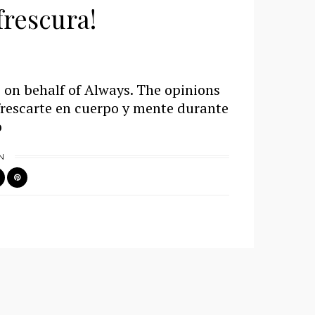
frescura!
 on behalf of Always. The opinions
efrescarte en cuerpo y mente durante
o
N