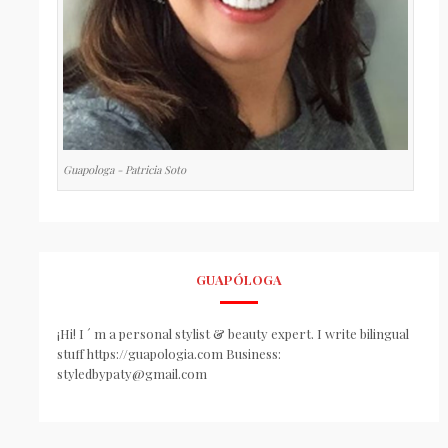
Guapologa - Patricia Soto
GUAPÓLOGA
¡Hi! I ´ m a personal stylist & beauty expert. I write bilingual
stuff https://guapologia.com Business:
styledbypaty@gmail.com