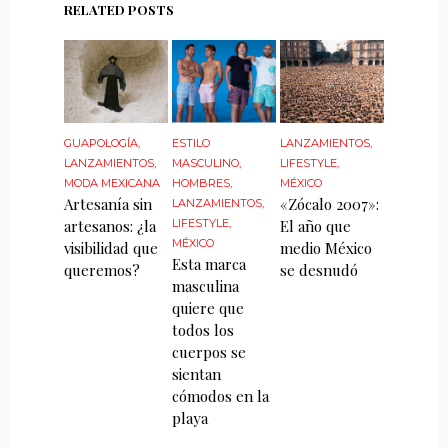
RELATED POSTS
GUAPOLOGÍA
,
ESTILO
LANZAMIENTOS
,
LANZAMIENTOS
,
MASCULINO
,
LIFESTYLE
,
MODA MEXICANA
HOMBRES
,
MÉXICO
Artesanía sin
«Zócalo 2007»:
LANZAMIENTOS
,
artesanos: ¿la
LIFESTYLE
,
El año que
MÉXICO
visibilidad que
medio México
Esta marca
queremos?
se desnudó
masculina
quiere que
todos los
cuerpos se
sientan
cómodos en la
playa