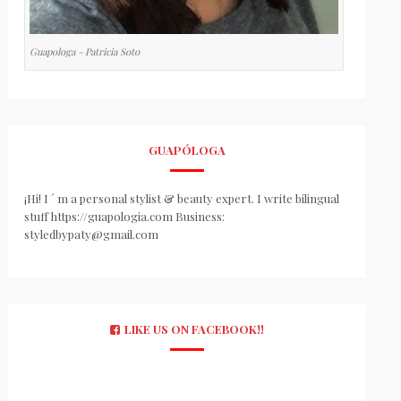
Guapologa - Patricia Soto
GUAPÓLOGA
¡Hi! I ´ m a personal stylist & beauty expert. I write bilingual
stuff https://guapologia.com Business:
styledbypaty@gmail.com
LIKE US ON FACEBOOK!!