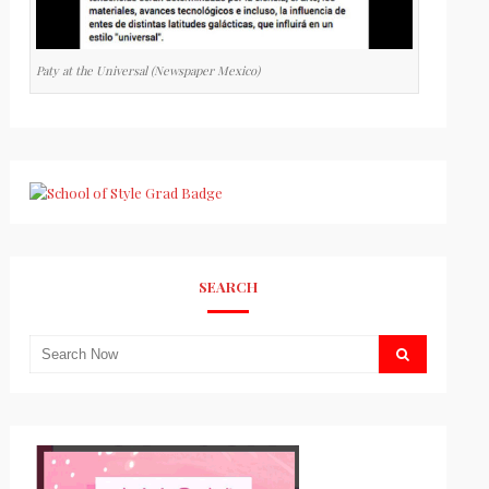
Paty at the Universal (Newspaper Mexico)
SEARCH