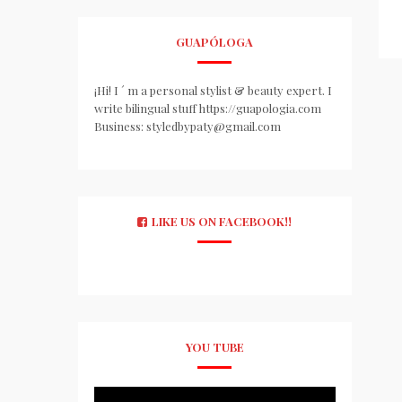
GUAPÓLOGA
¡Hi! I ´ m a personal stylist & beauty expert. I
write bilingual stuff https://guapologia.com
Business: styledbypaty@gmail.com
LIKE US ON FACEBOOK!!
YOU TUBE