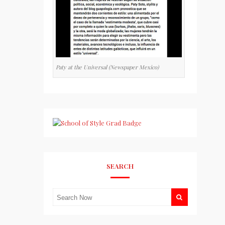
Paty at the Universal (Newspaper Mexico)
SEARCH