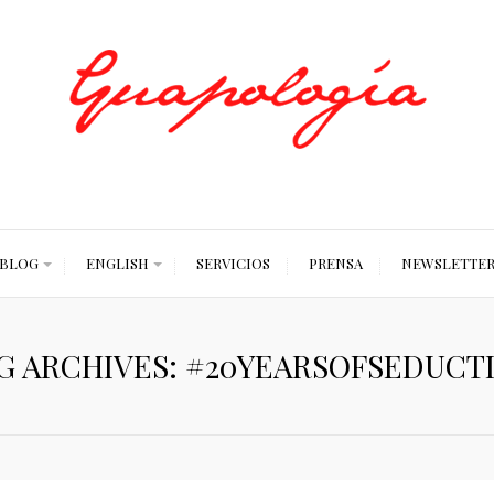
Styled by Paty
BLOG
ENGLISH
SERVICIOS
PRENSA
NEWSLETTE
G ARCHIVES: #20YEARSOFSEDUCT