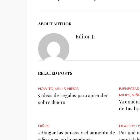
ABOUT AUTHOR
Editor Jr
RELATED POSTS
HOW-TO
,
MINI'S
,
NIÑOS
BIENESTAR
5 Ideas de regalos para aprender
MINI'S
,
NIÑ
Ya entién
sobre dinero
de tus hij
NIÑOS
HEALTHY LI
«Ahogar las penas» y el aumento de
Por qué u
adicciones en la pandemia
mental de