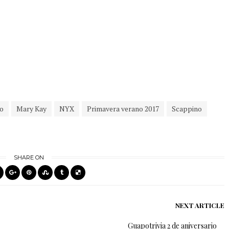
to
Mary Kay
NYX
Primavera verano 2017
Scappino
SHARE ON
NEXT ARTICLE
Guapotrivia 2 de aniversario