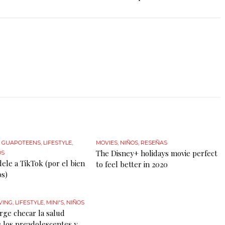
,
GUAPOTEENS
,
LIFESTYLE
,
MOVIES
,
NIÑOS
,
RESEÑAS
The Disney+ holidays movie perfect
OS
dele a TikTok (por el bien
to feel better in 2020
os)
VING
,
LIFESTYLE
,
MINI'S
,
NIÑOS
rge checar la salud
 los preadolescentes y