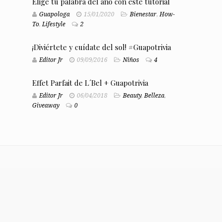
Elige tu palabra del año con este tutorial
Guapologa
15/01/2020
Bienestar
,
How-
To
,
Lifestyle
2
¡Diviértete y cuídate del sol! #Guapotrivia
Editor Jr
09/09/2016
Niños
4
Effet Parfait de L´Bel + Guapotrivia
Editor Jr
06/04/2018
Beauty
,
Belleza
,
Giveaway
0