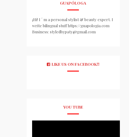
GUAPÓLOGA
¡Hi! I ´ m a personal stylist & beauty expert. I
write bilingual stuff https://guapologia.com
Business: styledbypaty@gmail.com
LIKE US ON FACEBOOK!!
YOU TUBE