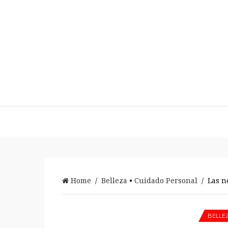
Home
/
Belleza
•
Cuidado Personal
/ Las no
BELLE