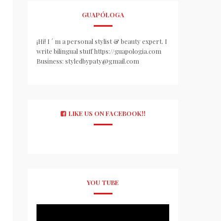
GUAPÓLOGA
¡Hi! I ´ m a personal stylist & beauty expert. I
write bilingual stuff https://guapologia.com
Business: styledbypaty@gmail.com
LIKE US ON FACEBOOK!!
YOU TUBE