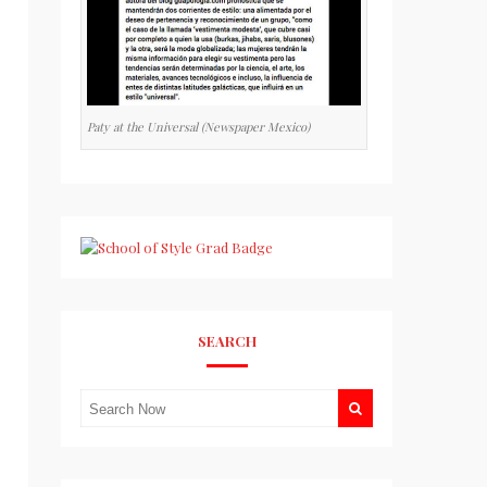
Paty at the Universal (Newspaper Mexico)
SEARCH