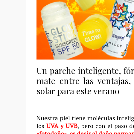
Un parche inteligente, f
mate entre las ventajas,
solar para este verano
Nuestra piel tiene moléculas inteli
los
UVA y UVB
, pero con el paso d
«fotodaño», es decir el daño perman