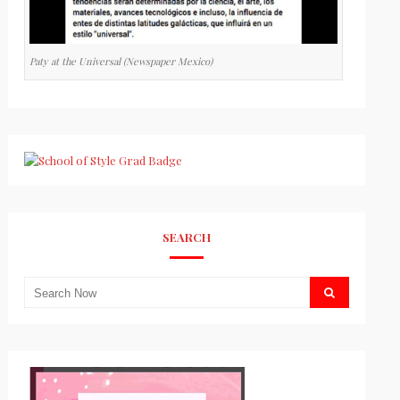
Paty at the Universal (Newspaper Mexico)
SEARCH