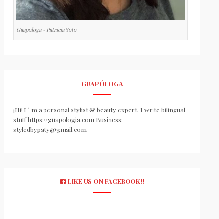
Guapologa - Patricia Soto
GUAPÓLOGA
¡Hi! I ´ m a personal stylist & beauty expert. I write bilingual
stuff https://guapologia.com Business:
styledbypaty@gmail.com
LIKE US ON FACEBOOK!!