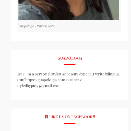
Guapologa - Patricia Soto
GUAPÓLOGA
¡Hi! I ´ m a personal stylist & beauty expert. I write bilingual
stuff https://guapologia.com Business:
styledbypaty@gmail.com
LIKE US ON FACEBOOK!!