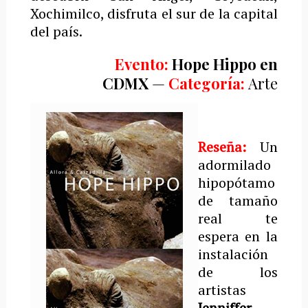
Xochimilco, disfruta el sur de la capital
del país.
Evento:
Hope Hippo en
CDMX
—
Categoría:
Arte
Reseña:
U
n
adormilado
hipopótamo
de tamaño
real te
espera en la
instalación
de los
artistas
Jenniffer