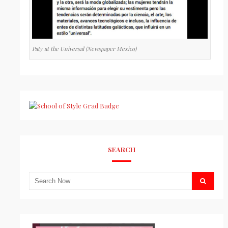
Paty at the Universal (Newspaper Mexico)
SEARCH