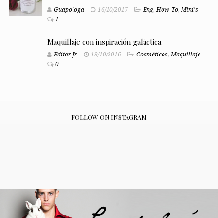
Guapologa
16/10/2017
Eng
,
How-To
,
Mini's
1
Maquillaje con inspiración galáctica
Editor Jr
19/10/2016
Cosméticos
,
Maquillaje
0
FOLLOW ON INSTAGRAM