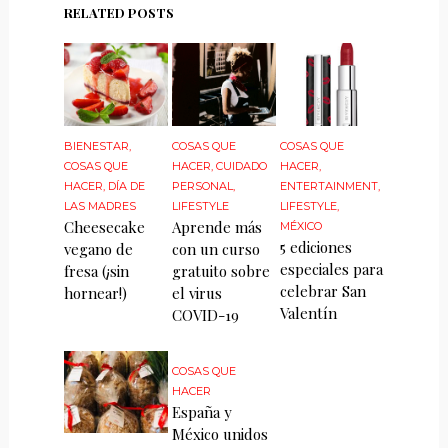
RELATED POSTS
BIENESTAR
,
COSAS QUE
COSAS QUE
COSAS QUE
HACER
,
CUIDADO
HACER
,
HACER
,
DÍA DE
PERSONAL
,
ENTERTAINMENT
,
LAS MADRES
LIFESTYLE
LIFESTYLE
,
Cheesecake
Aprende más
MÉXICO
5 ediciones
vegano de
con un curso
especiales para
fresa (¡sin
gratuito sobre
celebrar San
hornear!)
el virus
Valentín
COVID-19
COSAS QUE
HACER
España y
México unidos