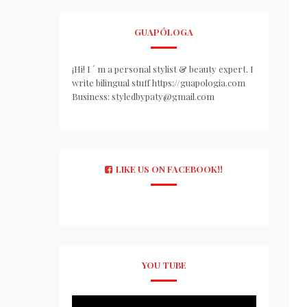
GUAPÓLOGA
¡Hi! I ´ m a personal stylist & beauty expert. I
write bilingual stuff https://guapologia.com
Business: styledbypaty@gmail.com
LIKE US ON FACEBOOK!!
YOU TUBE