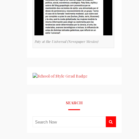
Paty at the Universal (Newspaper Mexico)
SEARCH