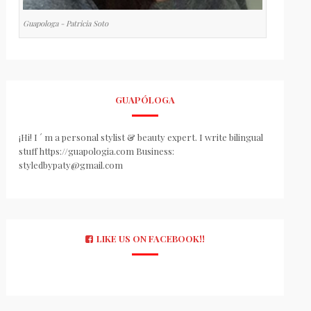
Guapologa - Patricia Soto
GUAPÓLOGA
¡Hi! I ´ m a personal stylist & beauty expert. I write bilingual
stuff https://guapologia.com Business:
styledbypaty@gmail.com
LIKE US ON FACEBOOK!!