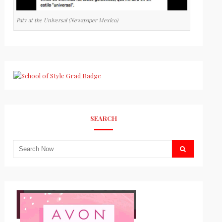
Paty at the Universal (Newspaper Mexico)
SEARCH