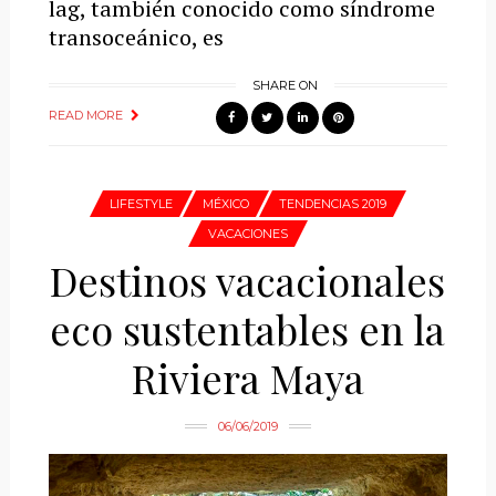
lag, también conocido como síndrome
transoceánico, es
SHARE ON
READ MORE
LIFESTYLE
MÉXICO
TENDENCIAS 2019
VACACIONES
Destinos vacacionales
eco sustentables en la
Riviera Maya
06/06/2019