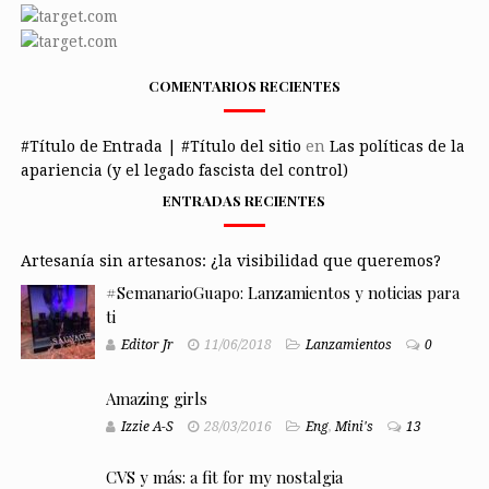
COMENTARIOS RECIENTES
#Título de Entrada | #Título del sitio
en
Las políticas de la
apariencia (y el legado fascista del control)
ENTRADAS RECIENTES
Artesanía sin artesanos: ¿la visibilidad que queremos?
#SemanarioGuapo: Lanzamientos y noticias para
ti
Editor Jr
11/06/2018
Lanzamientos
0
Amazing girls
Izzie A-S
28/03/2016
Eng
,
Mini's
13
CVS y más: a fit for my nostalgia