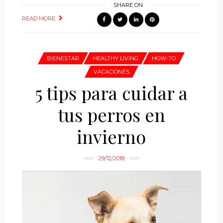
SHARE ON
READ MORE
BIENESTAR
HEALTHY LIVING
HOW-TO
VACACIONES
5 tips para cuidar a
tus perros en
invierno
29/12/2018