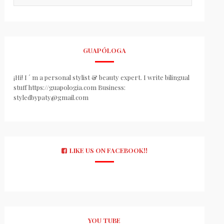
GUAPÓLOGA
¡Hi! I ´ m a personal stylist & beauty expert. I write bilingual
stuff https://guapologia.com Business:
styledbypaty@gmail.com
LIKE US ON FACEBOOK!!
YOU TUBE