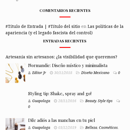
COMENTARIOS RECIENTES
#Título de Entrada | #Título del sitio
en
Las políticas de la
apariencia (y el legado fascista del control)
ENTRADAS RECIENTES
Artesanía sin artesanos: ¿la visibilidad que queremos?
Normandie: Diseño místico y minimalista
Editor Jr
30/11/2018
Diseño Mexicano
0
Styling tip: Shake, spray and go!
Guapologa
28/11/2016
Beauty
,
Style tips
0
Dile adiós a las manchas en tu piel
Guapologa
03/12/2019
Belleza
,
Cosméticos
,